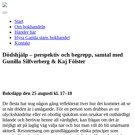
Gamla
stans
Meny
bokhandel
Start
Om bokhandeln
Händer här
Hyra Gamla stans bokhandel
Kontakt
Dödshjälp – perspektiv och begrepp, samtal med
Gunilla Silfverberg & Kaj Fölster
Boksläpp den 25 augusti kl. 17–18
De flesta har nog någon gång reflekterat över hur det kommer att se
ut när döden är i antågande. För en person som drabbas av en
olyckshändelse eller en obotlig sjukdom som orsakar ett outhärdligt
lidande och berövar henne all värdighet, kan frågan om det är
möjligt att på laglig väg välja när och hur man vill dö bli smärtsamt
aktuell. Resonemang om grundläggande etiska principer som