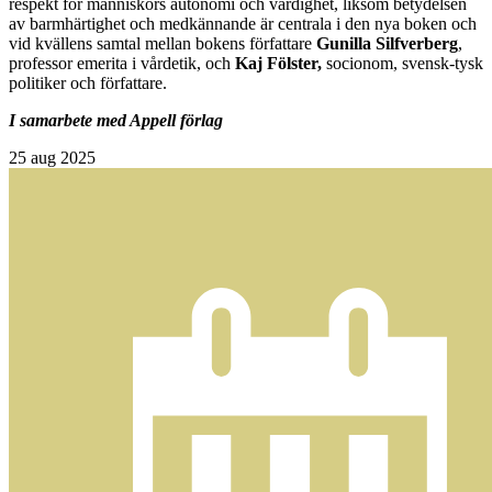
respekt för människors autonomi och värdighet, liksom betydelsen
av barmhärtighet och medkännande är centrala i den nya boken och
vid kvällens samtal mellan bokens författare
Gunilla Silfverberg
,
professor emerita i vårdetik, och
Kaj Fölster,
socionom, svensk-tysk
politiker och författare.
I samarbete med Appell förlag
25
aug 2025