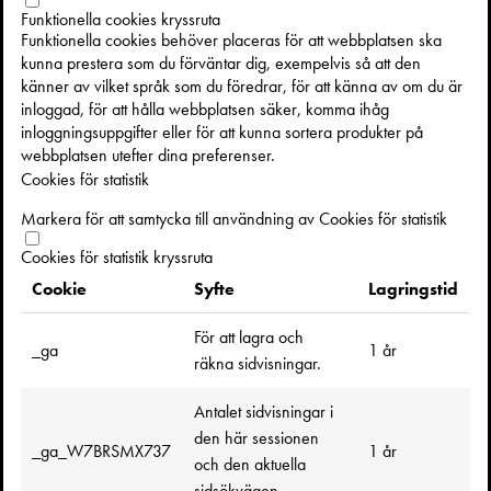
Hellberg
på temat systerskap, med anledning av Eleonoras
Funktionella cookies kryssruta
nysläppta roman
Systrar oavsett
.
Funktionella cookies behöver placeras för att webbplatsen ska
kunna prestera som du förväntar dig, exempelvis så att den
Eleonora von Essens skönlitterära debut
Systrar oavsett
är en
känner av vilket språk som du föredrar, för att känna av om du är
allvarlig och samtidigt komisk roman som djupdyker i relationer,
inloggad, för att hålla webbplatsen säker, komma ihåg
inloggningsuppgifter eller för att kunna sortera produkter på
de man föds in i och de man väljer själv.
webbplatsen utefter dina preferenser.
Leona har vuxit upp i en okonventionell familj med en sexterapeut
Cookies för statistik
till mamma och fyra syskon. Systrarna Mini och Tintin har alltid
Markera för att samtycka till användning av Cookies för statistik
varit hennes trygghet och tillsammans har de skapat ett
ogenomträngligt kraftfält. De delar sorg och glädje och alla viktiga
Cookies för statistik kryssruta
beslut tillsammans.
Cookie
Syfte
Lagringstid
Men när Leona drabbas av sitt livs största smärta ställs
För att lagra och
_ga
1 år
systerskapet på prov. Bortträngda minnen flyter upp till ytan och
räkna sidvisningar.
Leona ifrågasätter sig själv och den relation hon alltid satt främst.
Vem är hon utan sina systrar? Hindrar systrarna henne från att
Antalet sidvisningar i
hitta sin egen väg? Och varför har hon alltid känt sig utanför?
den här sessionen
_ga_W7BRSMX737
1 år
och den aktuella
Eleonora von Essen
är en svensk matskribent och
sidsökvägen