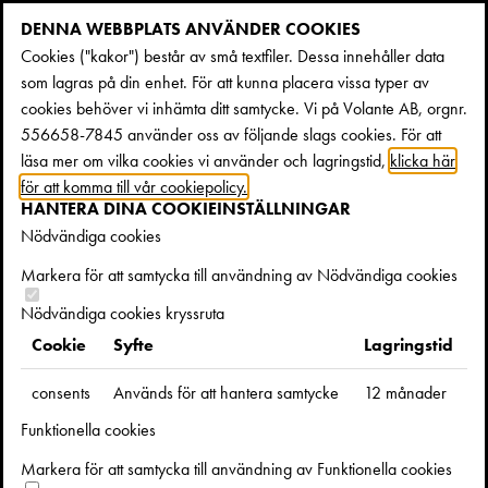
DENNA WEBBPLATS ANVÄNDER COOKIES
Cookies ("kakor") består av små textfiler. Dessa innehåller data
som lagras på din enhet. För att kunna placera vissa typer av
cookies behöver vi inhämta ditt samtycke. Vi på Volante AB, orgnr.
556658-7845 använder oss av följande slags cookies. För att
läsa mer om vilka cookies vi använder och lagringstid,
klicka här
för att komma till vår cookiepolicy.
HANTERA DINA COOKIEINSTÄLLNINGAR
Nödvändiga cookies
ELEONORA VON ESSEN OCH ÅSA
Markera för att samtycka till användning av Nödvändiga cookies
HELLBERG I BOKSAMTAL OM
Nödvändiga cookies kryssruta
SYSTERSKAP
Cookie
Syfte
Lagringstid
consents
Används för att hantera samtycke
12 månader
Måndag 10 oktober kl 17.00-18.00
Funktionella cookies
Markera för att samtycka till användning av Funktionella cookies
Välkommen på boksamtal mellan
Eleonora von Essen
och
Åsa