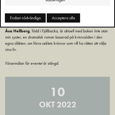
kokboksförfattare. Hon är dotter till journalisten och prästen Bo
Söderberg samt författaren Anna Wahlgren, och är nummer åtta i
moderns barnaskara på nio.
Systrar oavsett
är hennes
Endast nödvändiga
Acceptera alla
skönlitterära debut.
Åsa Hellberg
, född i Fjällbacka, är aktuell med boken
Inte utan
min syster
, en dramatisk roman baserad på kvinnoöden i den
egna släkten; om förra seklets kvinnor som vill ha rätten att välja
sina liv.
Föranmälan för eventet är stängd.
10
OKT 2022