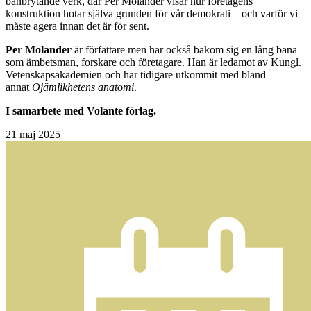
banbrytande verk, där Per Molander visar hur företagens
konstruktion hotar själva grunden för vår demokrati – och varför vi
måste agera innan det är för sent.
Per Molander
är författare men har också bakom sig en lång bana
som ämbetsman, forskare och företagare. Han är ledamot av Kungl.
Vetenskapsakademien och har tidigare utkommit med bland
annat
Ojämlikhetens anatomi
.
I samarbete med Volante förlag.
21
maj 2025