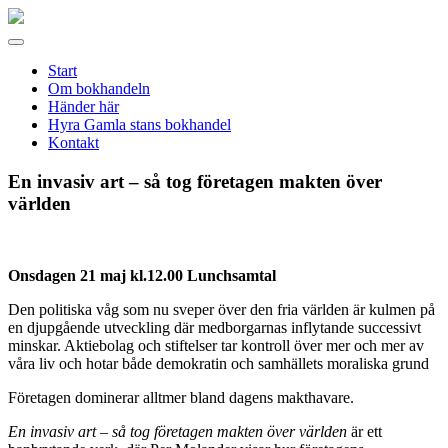
Gamla
stans
Meny
bokhandel
Start
Om bokhandeln
Händer här
Hyra Gamla stans bokhandel
Kontakt
En invasiv art – så tog företagen makten över
världen
Onsdagen 21 maj kl.12.00 Lunchsamtal
Den politiska våg som nu sveper över den fria världen är kulmen på
en djupgående utveckling där medborgarnas inflytande successivt
minskar. Aktiebolag och stiftelser tar kontroll över mer och mer av
våra liv och hotar både demokratin och samhällets moraliska grund
Företagen dominerar alltmer bland dagens makthavare.
En invasiv art – så tog företagen makten över världen
är ett