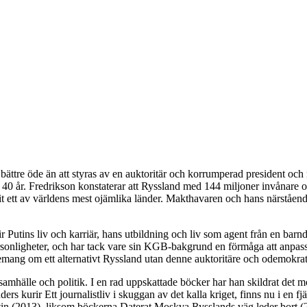
t bättre öde än att styras av en auktoritär och korrumperad president oc
än 40 år. Fredrikson konstaterar att Ryssland med 144 miljoner invånar
it ett av världens mest ojämlika länder. Makthavaren och hans närståen
r Putins liv och karriär, hans utbildning och liv som agent från en bar
sonligheter, och har tack vare sin KGB-bakgrund en förmåga att anpassa 
mang om ett alternativt Ryssland utan denne auktoritäre och odemokrat
amhälle och politik. I en rad uppskattade böcker har han skildrat det 
rs kurir Ett journalistliv i skuggan av det kalla kriget, finns nu i en f
 (2013), liksom böckerna Daterat Moskva Rysslands väg leder bort (2