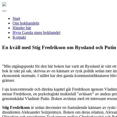
Gamla
stans
Meny
bokhandel
Start
Om bokhandeln
Händer här
Hyra Gamla stans bokhandel
Kontakt
En kväll med Stig Fredrikson om Ryssland och Putin
”Min utgångspunkt för den här boken har varit att Ryssland är värt et
bok är rakt på sak, skrivna av en kännare av rysk politik sedan mer 
ekonomisk stormakt. I stället har den gamla kommunistdiktaturen bliv
gränser.
I sju koncentrerade och direkta kapitel går Fredrikson igenom Vladimi
menar Fredrikson, en psykologiskt insiktsfull ”avläsare” av andras per
genomskådat Vladimir Putin. Boken avslutas med ett intressant resone
Stig Fredrikson
är sedan decennier en framstående kännare av ryskt s
dissidenten Aleksander Solzjenitsyn. Boken om deras relation, Alexande
Oligarken och presidenten Tvekampen mellan Chodorkovskij och Putin