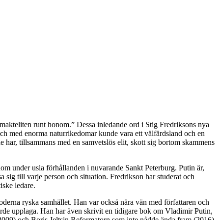
h makteliten runt honom.” Dessa inledande ord i Stig Fredriksons nya
e och med enorma naturrikedomar kunde vara ett välfärdsland och en
de har, tillsammans med en samvetslös elit, skott sig bortom skammens
ndom under usla förhållanden i nuvarande Sankt Peterburg. Putin är,
sig till varje person och situation. Fredrikson har studerat och
iske ledare.
moderna ryska samhället. Han var också nära vän med författaren och
järde upplaga. Han har även skrivit en tidigare bok om Vladimir Putin,
009) och Boris Jeltsin Reformatorn som inte nådde ända fram (2016).