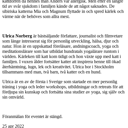
kattdörren då hennes man Anders var allergisk. Men efter en längre
tid av svår sjukdom i familjen kände de att något saknades. De
sibiriska katterna Mia och Magnum flyttade in och spred kärlek och
värme när de behöves som allra mest.
Ulrica Norberg
är bästsäljande författare, journalist och filmvetare
som länge intresserat sig för personlig utveckling, hälsa, djur och
natur. Hon är en uppskattad föreläsare, andningscoach, yoga och
meditationslärare som har utbildat hundratals yogalärare runtom i
världen. Kärleken till katt kom tidigt och hon växte upp med katt i
familjen. I vuxen ålder fortsätter katter att inspirera henne till ökad
återhämtning, lugn, lek och kreativitet. Ulrica bor i Stockholm
tillsammans med man, två barn, två katter och en hund.
Ulrica är en av de första i Sverige som startade en mer personlig
träning i yoga och leder workshops, utbildningar och retreats för att
fördjupa sin kunskap och fortsätta sina studier av yoga, sig själv och
sin omvärld.
Föranmälan för eventet är stängd.
25
apr 2022