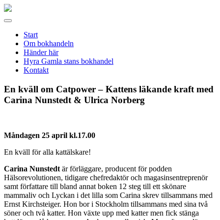
Gamla
stans
Meny
bokhandel
Start
Om bokhandeln
Händer här
Hyra Gamla stans bokhandel
Kontakt
En kväll om Catpower – Kattens läkande kraft med
Carina Nunstedt & Ulrica Norberg
Måndagen 25 april kl.17.00
En kväll för alla kattälskare!
Carina Nunstedt
är förläggare, producent för podden
Hälsorevolutionen, tidigare chefredaktör och magasinsentreprenör
samt författare till bland annat boken 12 steg till ett skönare
mammaliv och Lyckan i det lilla som Carina skrev tillsammans med
Ernst Kirchsteiger. Hon bor i Stockholm tillsammans med sina två
söner och två katter. Hon växte upp med katter men fick stänga