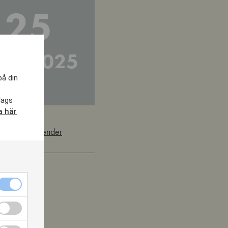
25
OV 2025
på din
lags
a här
ENTET
Nödvändiga
cookies
ebook
kryssruta
Funktionella
ter
cookies
kryssruta