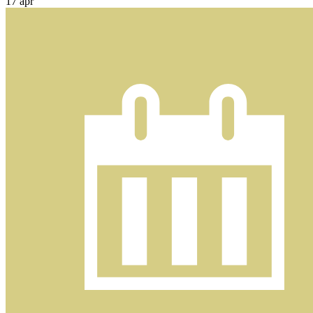
17
apr