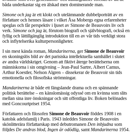
båda underkastar sig en älskad men dominerande man.
Simone och jag
är ett klokt och utelämnande dubbelporträtt av en
författare och hennes läsare i vilket Åsa Mobergs egna erfarenheter
speglas och får perspektiv i ljuset av Simone de Beauvoirs liv och
verk.
Simone och jag
är, förutom biografi och självbiografi, också en
fyllig och lättillgänglig introduktion till en av vår tids verkligt stora
och inflytelserika kulturpersonligheter.
I sin mest kända roman,
Mandarinerna
, ger
Simone de Beauvoir
en skoningslös bild av det parisiska intellektuella samhället i slutet
av andra världskriget. Genom att fiktivt återge berättelserna om
människorna i sin omgivning – Jean-Paul Sartre, Albert Camus,
Arthur Koestler, Nelson Algren – dissekerar de Beauvoir sin tids
emotionella och filosofiska strömningar.
Mandarinerna
är både ett fängslande drama och en spännande
politisk berättelse – en känslomässig odyssé om en kvinna som slits
mellan sina inre önskningar och sitt offentliga liv. Boken belönades
med Goncourtpriset 1954.
Författaren och filosofen
Simone de Beauvoir
föddes 1908 i en
katolsk adelsfamilj i Paris. 1943 inleddes Simone de Beauvoirs
skönlitterära författarskap med debutromanen
Den inbjudna
som
följdes
De andras blod
,
Ingen är odödlig
, samt
Mandarinerna
1954.