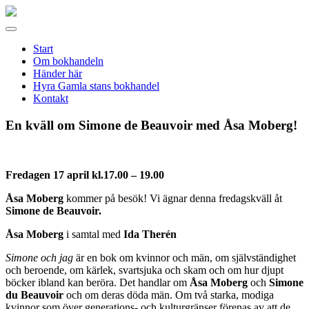
Gamla
stans
Meny
bokhandel
Start
Om bokhandeln
Händer här
Hyra Gamla stans bokhandel
Kontakt
En kväll om Simone de Beauvoir med Åsa Moberg!
Fredagen 17 april kl.17.00 – 19.00
Åsa Moberg
kommer på besök! Vi ägnar denna fredagskväll åt
Simone de Beauvoir.
Åsa Moberg
i samtal med
Ida Therén
Simone och jag
är en bok om kvinnor och män, om självständighet
och beroende, om kärlek, svartsjuka och skam och om hur djupt
böcker ibland kan beröra. Det handlar om
Åsa Moberg
och
Simone
du Beauvoir
och om deras döda män. Om två starka, modiga
kvinnor som över generations- och kulturgränser förenas av att de