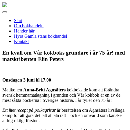
Gamla
stans
Meny
bokhandel
Start
Om bokhandeln
Händer här
Hyra Gamla stans bokhandel
Kontakt
En kväll om Vår kokboks grundare i år 75 år! med
matskribenten Elin Peters
Onsdagen 3 juni kl.17.00
Matikonen
Anna-Britt Agnsäters
kokboksidé kom att förändra
svensk hemmamatlagning i grunden och Vår kokbok är en av de
mest sålda böckerna i Sveriges historia. I år fyller den 75 år!
Ett litet recept på polkagrisar
är berättelsen om Agnsäters livslånga
kamp för att göra det lätt att äta rätt – och en omvärld som kanske
aldrig riktigt förstod.