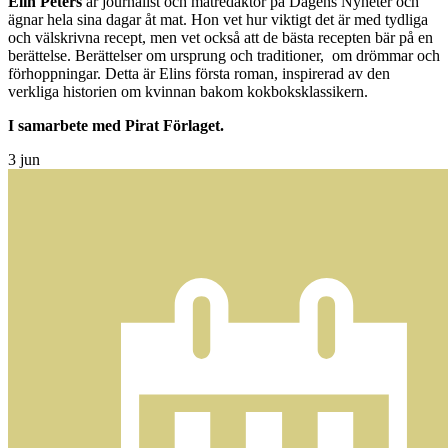
Elin Peters
är journalist och matredaktör på Dagens Nyheter och
ägnar hela sina dagar åt mat. Hon vet hur viktigt det är med tydliga
och välskrivna recept, men vet också att de bästa recepten bär på en
berättelse. Berättelser om ursprung och traditioner, om drömmar och
förhoppningar. Detta är Elins första roman, inspirerad av den
verkliga historien om kvinnan bakom kokboksklassikern.
I samarbete med Pirat Förlaget.
3
jun