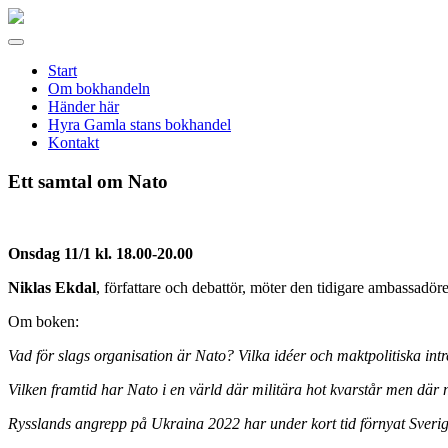
Gamla
stans
Meny
bokhandel
Start
Om bokhandeln
Händer här
Hyra Gamla stans bokhandel
Kontakt
Ett samtal om Nato
Onsdag 11/1 kl. 18.00-20.00
Niklas Ekdal
, författare och debattör, möter den tidigare ambassadör
Om boken:
Vad för slags organisation är Nato? Vilka idéer och maktpolitiska int
Vilken framtid har Nato i en värld där militära hot kvarstår men dä
Rysslands angrepp på Ukraina 2022 har under kort tid förnyat Sveri