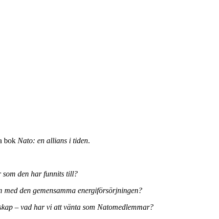
na bok
Nato: en allians i tiden
.
 som den har funnits till?
oblem med den gemensamma energiförsörjningen?
emskap – vad har vi att vänta som Natomedlemmar?