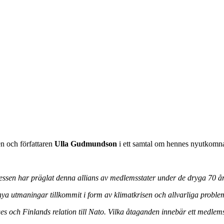
en och författaren
Ulla Gudmundson
i ett samtal om hennes nyutkom
ressen har präglat denna allians av medlemsstater under de dryga 70 år
r nya utmaningar tillkommit i form av klimatkrisen och allvarliga pr
ges och Finlands relation till Nato. Vilka åtaganden innebär ett medl