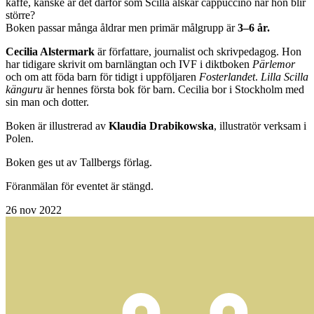
kaffe, kanske är det därför som Scilla älskar cappuccino när hon blir
större?
Boken passar många åldrar men primär målgrupp är
3–6 år.
Cecilia Alstermark
är författare, journalist och skrivpedagog. Hon
har tidigare skrivit om barnlängtan och IVF i diktboken
Pärlemor
och om att föda barn för tidigt i uppföljaren
Fosterlandet
.
Lilla Scilla
känguru
är hennes första bok för barn. Cecilia bor i Stockholm med
sin man och dotter.
Boken är illustrerad av
Klaudia Drabikowska
, illustratör verksam i
Polen.
Boken ges ut av Tallbergs förlag.
Föranmälan för eventet är stängd.
26
nov 2022