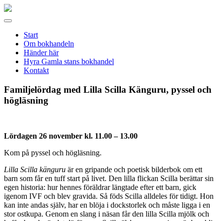
Gamla
stans
Meny
bokhandel
Start
Om bokhandeln
Händer här
Hyra Gamla stans bokhandel
Kontakt
Familjelördag med Lilla Scilla Känguru, pyssel och
högläsning
Lördagen 26 november kl. 11.00 – 13.00
Kom på pyssel och högläsning.
Lilla Scilla känguru
är en gripande och poetisk bilderbok om ett
barn som får en tuff start på livet. Den lilla flickan Scilla berättar sin
egen historia: hur hennes föräldrar längtade efter ett barn, gick
igenom IVF och blev gravida. Så föds Scilla alldeles för tidigt. Hon
kan inte andas själv, har en blöja i dockstorlek och måste ligga i en
stor ostkupa. Genom en slang i näsan får den lilla Scilla mjölk och