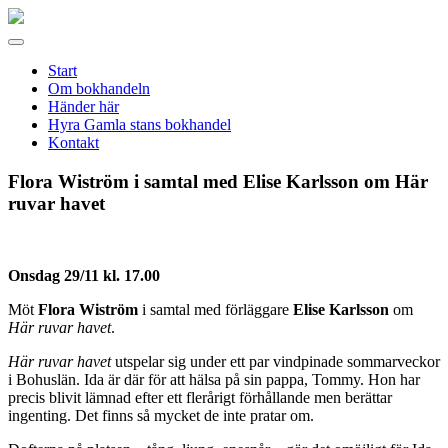
Gamla
stans
Meny
bokhandel
Start
Om bokhandeln
Händer här
Hyra Gamla stans bokhandel
Kontakt
Flora Wiström i samtal med Elise Karlsson om Här
ruvar havet
Onsdag 29/11 kl. 17.00
Möt
Flora Wiström
i samtal med förläggare
Elise Karlsson
om
Här ruvar havet
.
Här ruvar havet
utspelar sig under ett par vindpinade sommarveckor
i Bohuslän. Ida är där för att hälsa på sin pappa, Tommy. Hon har
precis blivit lämnad efter ett flerårigt förhållande men berättar
ingenting. Det finns så mycket de inte pratar om.