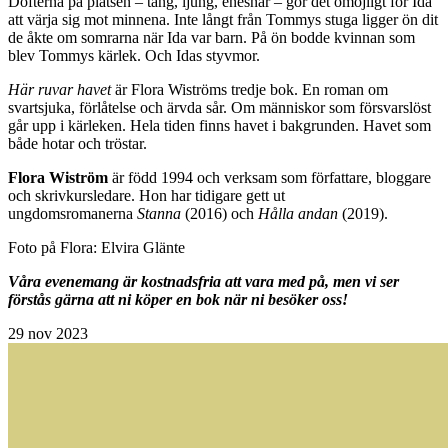
Dofterna på platsen – tång, ljung, enesnår – gör det omöjligt för Ida
att värja sig mot minnena. Inte långt från Tommys stuga ligger ön dit
de åkte om somrarna när Ida var barn. På ön bodde kvinnan som
blev Tommys kärlek. Och Idas styvmor.
Här ruvar havet
är Flora Wiströms tredje bok. En roman om
svartsjuka, förlåtelse och ärvda sår. Om människor som försvarslöst
går upp i kärleken. Hela tiden finns havet i bakgrunden. Havet som
både hotar och tröstar.
Flora Wiström
är född 1994 och verksam som författare, bloggare
och skrivkursledare. Hon har tidigare gett ut
ungdomsromanerna
Stanna
(2016) och
Hålla andan
(2019).
Foto på Flora: Elvira Glänte
Våra evenemang är kostnadsfria att vara med på, men vi ser
förstås gärna att ni köper en bok när ni besöker oss!
29
nov 2023