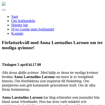
Gamla
stans
Meny
bokhandel
Start
Om bokhandeln
Händer här
Hyra Gamla stans bokhandel
Kontakt
Författarkväll med Anna Laestadius Larsson om tre
modiga qvinnor!
Tisdagen 5 april kl.17.00
Alla dessa djäfla qvinnor
.Med hjälp av dessa tre modiga kvinnor
berättar
Anna Laestadius Larsson
om tusen år av bortglömd
historia. Om förebilderna som inspirerat till förändring. Om
pionjärerna som gett kommande generationer kraft. Om de allra
första feministerna.
Anna Laestadius Larsson
har lång erfarenhet som journalist från
bland annat Aftonbladet. Hon har även varit redaktör och