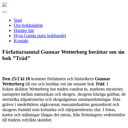
Gamla
stans
Meny
bokhandel
Start
Om bokhandeln
Händer här
Hyra Gamla stans bokhandel
Kontakt
Författarsamtal Gunnar Wetterberg berättar om sin
bok ”Träd”
Den 25/2 kl 18
kommer författaren och historikern
Gunnar
Wetterberg
till oss och berättar om sin senaste bok
Träd
.
I
boken
skildrar Wetterberg hur träden vandrat in, markens mysterier,
samspelet mellan människan och skogen, skogens kluriga gubbar, de
stormrika träpatronerna och skogsägarnas sammanslutningar. Han
gräver i medeltidens sågkvarnar, massaindustrins genombrott och
skogens framtid som kolsänka och oljeparentesens slut. I foton,
kartor och målningar fångas det mesta, från flottningens vedermödor
till trädens rofyllda skönhet.