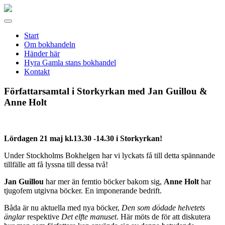
Gamla
stans
Meny
bokhandel
Start
Om bokhandeln
Händer här
Hyra Gamla stans bokhandel
Kontakt
Författarsamtal i Storkyrkan med Jan Guillou &
Anne Holt
Lördagen 21 maj kl.13.30 -14.30 i Storkyrkan!
Under Stockholms Bokhelgen har vi lyckats få till detta spännande
tillfälle att få lyssna till dessa två!
Jan Guillou
har mer än femtio böcker bakom sig,
Anne Holt
har
tjugofem utgivna böcker. En imponerande bedrift.
Båda är nu aktuella med nya böcker,
Den som dödade helvetets
änglar
respektive
Det elfte manuset
. Här möts de för att diskutera