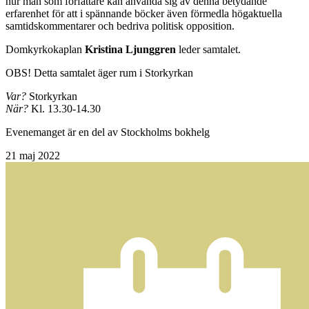
hur man som författare kan använda sig av denna betydande
erfarenhet för att i spännande böcker även förmedla högaktuella
samtidskommentarer och bedriva politisk opposition.
Domkyrkokaplan
Kristina Ljunggren
leder samtalet.
OBS! Detta samtalet äger rum i Storkyrkan
Var?
Storkyrkan
När?
Kl. 13.30-14.30
Evenemanget är en del av Stockholms bokhelg
21
maj 2022