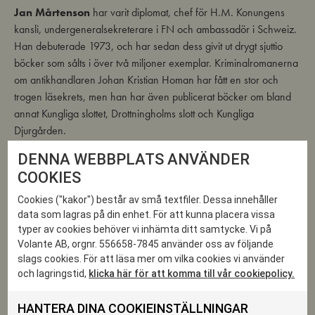
Jan Mårtenson
har varit diplomat, chef för H.M. Konungens
kansli, undergeneralsekreterare i FN och ambassadör i Schweiz.
Han debuterade 1973, och har sedan dess givit ut drygt sjuttio
böcker som sålts i över två miljoner exemplar. Kriminalromanerna
om antikhandlaren Johan Kristian Homan har fått en stor och
trogen läsekrets, men han har även publicerat böcker om bland
annat Kungliga slottet, Drottningholms slott och Kungliga
Djurgården.
DENNA WEBBPLATS ANVÄNDER
Karaktären Homan har inspirerat till det litterära Homansällskapet
som grundades 1982 i Grythyttan.
COOKIES
Cookies ("kakor") består av små textfiler. Dessa innehåller
Antikhandlare Homan har tagit sig vatten över huvudet. En hög
data som lagras på din enhet. För att kunna placera vissa
tjänsteman i Regeringskansliet anklagas för våldtäkt och behöver
typer av cookies behöver vi inhämta ditt samtycke. Vi på
hans hjälp, och snart är han indragen i en härva av vapenexport,
Volante AB, orgnr. 556658-7845 använder oss av följande
utländska underrättelsetjänster, Estonias förlisning och sist men
slags cookies. För att läsa mer om vilka cookies vi använder
inte minst en fal orm i det äktenskapliga paradiset. Tur att det finns
och lagringstid,
klicka här för att komma till vår cookiepolicy.
kultur, antikviteter och kulinariska läckerheter att trösta sig med.
HANTERA DINA COOKIEINSTÄLLNINGAR