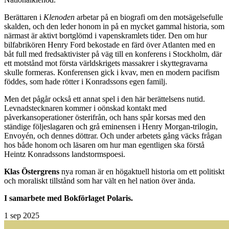
Berättaren i
Klenoden
arbetar på en biografi om den motsägelsefulle
skalden, och den leder
honom in på en mycket gammal historia, som
närmast är aktivt bortglömd i vapenskramlets tider. Den om hur
bilfabrikören Henry Ford bekostade en färd över Atlanten med en
båt full med fredsaktivister på väg till en konferens i Stockholm, där
ett motstånd mot första världskrigets massakrer i skyttegravarna
skulle formeras. Konferensen gick i kvav, men en modern pacifism
föddes, som hade rötter i Konradssons egen familj.
Men det pågår också ett annat spel i den här berättelsens nutid.
Levnadstecknaren kommer i oönskad kontakt med
påverkansoperationer österifrån, och hans spår korsas med den
ständige följeslagaren och grå eminensen i Henry Morgan-trilogin,
Envoyén, och dennes döttrar. Och under arbetets gång väcks frågan
hos både honom och läsaren om hur man egentligen ska förstå
Heintz Konradssons landstormspoesi.
Klas Östergrens
nya roman är en högaktuell historia om ett politiskt
och moraliskt tillstånd som har vält en hel nation över ända.
I samarbete med Bokförlaget Polaris.
1
sep 2025