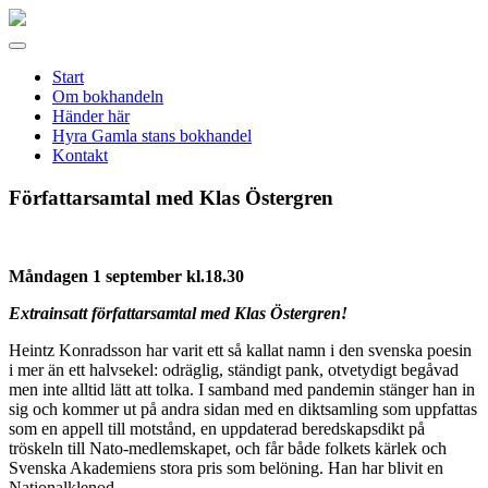
Gamla
stans
Meny
bokhandel
Start
Om bokhandeln
Händer här
Hyra Gamla stans bokhandel
Kontakt
Författarsamtal med Klas Östergren
Måndagen 1 september kl.18.30
Extrainsatt författarsamtal med Klas Östergren!
Heintz Konradsson har varit ett så kallat namn i den svenska poesin
i mer än ett halvsekel: odräglig, ständigt pank, otvetydigt begåvad
men inte alltid lätt att tolka. I samband med pandemin stänger han in
sig och kommer ut på andra sidan med en diktsamling som uppfattas
som en appell till motstånd, en uppdaterad beredskapsdikt på
tröskeln till Nato-medlemskapet, och får både folkets kärlek och
Svenska Akademiens stora pris som belöning. Han har blivit en
Nationalklenod.