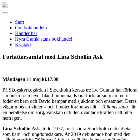
Gamla
stans
Meny
bokhandel
Start
Om bokhandeln
Händer här
Hyra Gamla stans bokhandel
Kontakt
Författarsamtal med Lina Schollin Ask
Måndagen 11 maj kl.17.00
På Skogskyrkogården i Stockholm korsas tre liv. Gunnar har förlorat
sin hustru och lever bland minnena, Klara förlorar sin man men
föder ett barn och David kämpar med sjukdom och ensamhet. Deras
vägar möts en vinter – och i mötet förändras allt.
”Tallums sång”
är
en berättelse om sorg, vänskap och den oväntade kraften i att hitta
hem igen.
Lina Schollin Ask
, född 1977, bor i södra Stockholm och arbetar
som barn- och ungdomsläkare. År 2019 debuterade hon med den
självbiografiska ”
Klättra så högt du vill för du är ju ändå redan