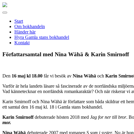
Gamla
stans
Meny
bokhandel
Start
Om bokhandeln
Händer här
Hyra Gamla stans bokhandel
Kontakt
Författarsamtal med Nina Wähä & Karin Smirnoff
Den
16 maj kl 18.00
får vi besök av
Nina Wähä
och
Karin Smirno
Varför är hela landets läsare så fascinerade av de norrländska miljöern
Vad kännetecknar en norrländsk romankaraktär? Och när riskerar vi a
Karin Smirnoff och Nina Wähä är författare som båda skildrar ett hem
ett samtal den 16 maj kl. 18 i Gamla stans bokhandel.
Karin Smirnoff
debuterade hösten 2018 med
Jag for ner till bror
. Bo
mor.
Nina Wähä
debuterade 2007 med romanen
S som i syster
. Nu är hon