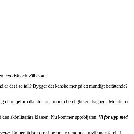
sen: exotisk och välbekant.
ad är det i så fall? Bygger det kanske mer på ett muntligt berättande?
siga familjeförhållanden och mörka hemligheter i bagaget. Möt dem i
t i den skönlitterära klassen. Nu kommer uppföljaren,
Vi for upp med
mente
. En berättelse som slingrar sig genom en myllrande familj i