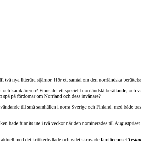
ff
, två nya litterära stjärnor. Hör ett samtal om den norrländska berättel
a och karaktärerna? Finns det ett speciellt norrländskt berättande, och v
tt spä på fördomar om Norrland och dess invånare?
vändande till små samhällen i norra Sverige och Finland, med både tra
ken hade funnits ute i två veckor när den nominerades till Augustprise
 aktuell med det kritikerhyllade och galet skruvade familjeeposet
Testa