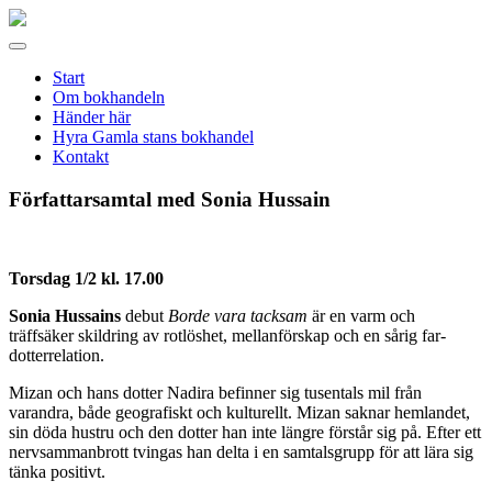
Gamla
stans
Meny
bokhandel
Start
Om bokhandeln
Händer här
Hyra Gamla stans bokhandel
Kontakt
Författarsamtal med Sonia Hussain
Torsdag 1/2 kl. 17.00
Sonia Hussains
debut
Borde vara tacksam
är en varm och
träffsäker skildring av rotlöshet, mellanförskap och en sårig far-
dotterrelation.
Mizan och hans dotter Nadira befinner sig tusentals mil från
varandra, både geografiskt och kulturellt. Mizan saknar hemlandet,
sin döda hustru och den dotter han inte längre förstår sig på. Efter ett
nervsammanbrott tvingas han delta i en samtalsgrupp för att lära sig
tänka positivt.