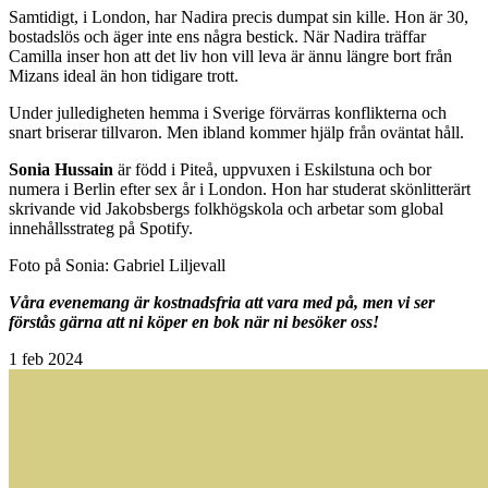
Samtidigt, i London, har Nadira precis dumpat sin kille. Hon är 30,
bostadslös och äger inte ens några bestick. När Nadira träffar
Camilla inser hon att det liv hon vill leva är ännu längre bort från
Mizans ideal än hon tidigare trott.
Under julledigheten hemma i Sverige förvärras konflikterna och
snart briserar tillvaron. Men ibland kommer hjälp från oväntat håll.
Sonia Hussain
är född i Piteå, uppvuxen i Eskilstuna och bor
numera i Berlin efter sex år i London. Hon har studerat skönlitterärt
skrivande vid Jakobsbergs folkhögskola och arbetar som global
innehållsstrateg på Spotify.
Foto på Sonia: Gabriel Liljevall
Våra evenemang är kostnadsfria att vara med på, men vi ser
förstås gärna att ni köper en bok när ni besöker oss!
1
feb 2024