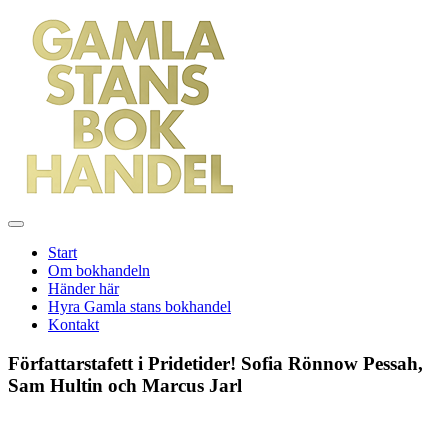
Gamla
stans
bokhandel
Meny
Start
Om bokhandeln
Händer här
Hyra Gamla stans bokhandel
Kontakt
Författarstafett i Pridetider! Sofia Rönnow Pessah,
Sam Hultin och Marcus Jarl