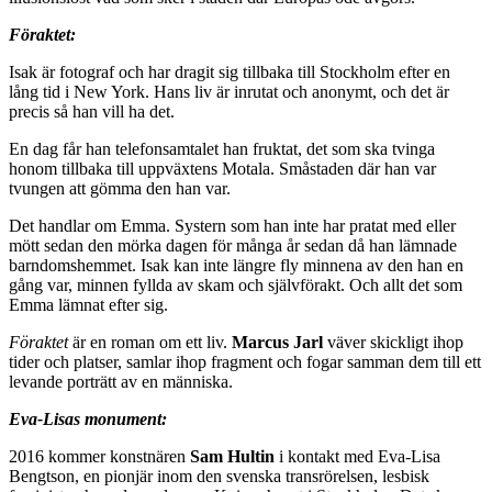
Föraktet:
Isak är fotograf och har dragit sig tillbaka till Stockholm efter en
lång tid i New York. Hans liv är inrutat och anonymt, och det är
precis så han vill ha det.
En dag får han telefonsamtalet han fruktat, det som ska tvinga
honom tillbaka till uppväxtens Motala. Småstaden där han var
tvungen att gömma den han var.
Det handlar om Emma. Systern som han inte har pratat med eller
mött sedan den mörka dagen för många år sedan då han lämnade
barndomshemmet. Isak kan inte längre fly minnena av den han en
gång var, minnen fyllda av skam och självförakt. Och allt det som
Emma lämnat efter sig.
Föraktet
är en roman om ett liv.
Marcus Jarl
väver skickligt ihop
tider och platser, samlar ihop fragment och fogar samman dem till ett
levande porträtt av en människa.
Eva-Lisas monument:
2016 kommer konstnären
Sam Hultin
i kontakt med Eva-Lisa
Bengtson, en pionjär inom den svenska transrörelsen, lesbisk