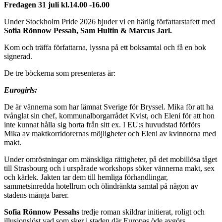
Fredagen 31 juli kl.14.00 -16.00
Under Stockholm Pride 2026 bjuder vi en härlig författarstafett med
Sofia Rönnow Pessah, Sam Hultin & Marcus Jarl.
Kom och träffa författarna, lyssna på ett boksamtal och få en bok
signerad.
De tre böckerna som presenteras är:
Eurogirls:
De är vännerna som har lämnat Sverige för Bryssel. Mika för att ha
tvånglat sin chef, kommunalborgarrådet Kvist, och Eleni för att hon
inte kunnat hålla sig borta från sitt ex. I EU:s huvudstad förförs
Mika av maktkorridorernas möjligheter och Eleni av kvinnorna med
makt.
Under omröstningar om mänskliga rättigheter, på det mobillösa tåget
till Strasbourg och i urspårade workshops söker vännerna makt, sex
och kärlek. Jakten tar dem till hemliga förhandlingar,
sammetsinredda hotellrum och ölindränkta samtal på någon av
stadens många barer.
Sofia Rönnow Pessahs
tredje roman skildrar initierat, roligt och
illusionslöst vad som sker i staden där Europas öde avgörs.