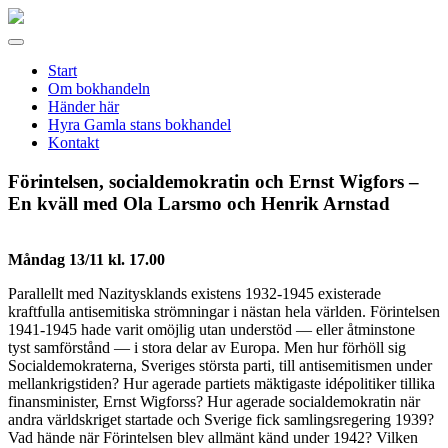
Gamla
stans
Meny
bokhandel
Start
Om bokhandeln
Händer här
Hyra Gamla stans bokhandel
Kontakt
Förintelsen, socialdemokratin och Ernst Wigfors –
En kväll med Ola Larsmo och Henrik Arnstad
Måndag 13/11 kl. 17.00
Parallellt med Nazitysklands existens 1932-1945 existerade
kraftfulla antisemitiska strömningar i nästan hela världen. Förintelsen
1941-1945 hade varit omöjlig utan understöd — eller åtminstone
tyst samförstånd — i stora delar av Europa. Men hur förhöll sig
Socialdemokraterna, Sveriges största parti, till antisemitismen under
mellankrigstiden? Hur agerade partiets mäktigaste idépolitiker tillika
finansminister, Ernst Wigforss? Hur agerade socialdemokratin när
andra världskriget startade och Sverige fick samlingsregering 1939?
Vad hände när Förintelsen blev allmänt känd under 1942? Vilken