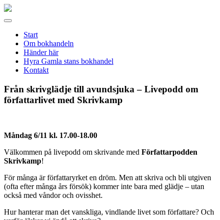
Gamla
stans
Meny
bokhandel
Start
Om bokhandeln
Händer här
Hyra Gamla stans bokhandel
Kontakt
Från skrivglädje till avundsjuka – Livepodd om
författarlivet med Skrivkamp
Måndag 6/11 kl. 17.00-18.00
Välkommen på livepodd om skrivande med
Författarpodden
Skrivkamp
!
För många är författaryrket en dröm. Men att skriva och bli utgiven
(ofta efter många års försök) kommer inte bara med glädje – utan
också med våndor och ovisshet.
Hur hanterar man det vanskliga, vindlande livet som författare? Och