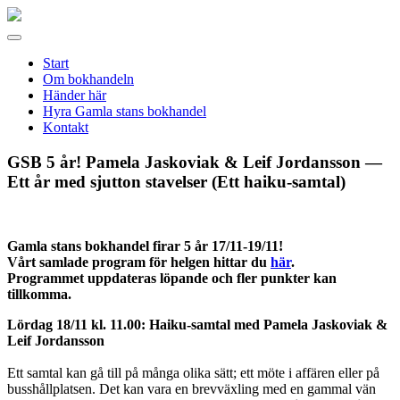
Gamla
stans
Meny
bokhandel
Start
Om bokhandeln
Händer här
Hyra Gamla stans bokhandel
Kontakt
GSB 5 år! Pamela Jaskoviak & Leif Jordansson —
Ett år med sjutton stavelser (Ett haiku-samtal)
Gamla stans bokhandel firar 5 år 17/11-19/11!
Vårt samlade program för helgen hittar du
här
.
Programmet uppdateras löpande och fler punkter kan
tillkomma.
Lördag 18/11 kl. 11.00: Haiku-samtal med Pamela Jaskoviak &
Leif Jordansson
Ett samtal kan gå till på många olika sätt; ett möte i affären eller på
busshållplatsen. Det kan vara en brevväxling med en gammal vän