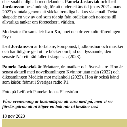
eller snabba digitala meddelanden.
Pamela Jaskoviak
och
Leif
Jordansson
bestämde sig för att under ett års tid (mars 2021- mars
2022) samtala genom att skicka treradiga haikus via email. Detta
skapade en väv av ord som rör sig från ordlekar och nonsens till
allvarliga tankar om företeelser i världen.
Moderator för samtalet:
Lan Xu
, poet och driver kulturföreningen
Erya.
Leif Jordansson
är författare, komponist, ljudkonstnär och musiker
och har tidigare gett ut tre böcker om ljud och lyssnande, den
senaste När ett träd faller i skogen… (2023).
Pamela Jaskoviak
är författare, dramatiker och översättare. Hon är
senast aktuell med novellsamlingen Kvinnor utan män (2022) och
diktsamlingen Medicin mot melankoli (2023). Hon är också känd
som kåsör, främst i Sveriges radio P1.
Foto på Leif och Pamela: Jonas Ellerström
Våra evenemang är kostnadsfria att vara med på, men vi ser
förstås gärna att ni köper en bok när ni besöker oss!
18
nov 2023