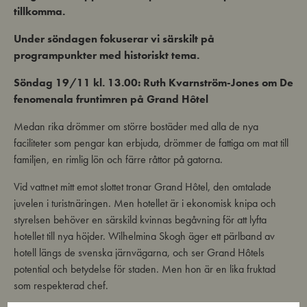
tillkomma.
Under söndagen fokuserar vi särskilt på
programpunkter med historiskt tema.
Söndag 19/11 kl. 13.00: Ruth Kvarnström-Jones
om De
fenomenala fruntimren på Grand Hôtel
Medan rika drömmer om större bostäder med alla de nya
faciliteter som pengar kan erbjuda, drömmer de fattiga om mat till
familjen, en rimlig lön och färre råttor på gatorna.
Vid vattnet mitt emot slottet tronar Grand Hôtel, den omtalade
juvelen i turistnäringen. Men hotellet är i ekonomisk knipa och
styrelsen behöver en särskild kvinnas begåvning för att lyfta
hotellet till nya höjder. Wilhelmina Skogh äger ett pärlband av
hotell längs de svenska järnvägarna, och ser Grand Hôtels
potential och betydelse för staden. Men hon är en lika fruktad
som respekterad chef.