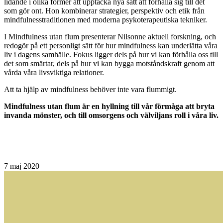
lidande i olika former att upptäcka nya sätt att förhålla sig till det
som gör ont. Hon kombinerar strategier, perspektiv och etik från
mindfulnesstraditionen med moderna psykoterapeutiska tekniker.
I Mindfulness utan flum presenterar Nilsonne aktuell forskning, och
redogör på ett personligt sätt för hur mindfulness kan underlätta våra
liv i dagens samhälle. Fokus ligger dels på hur vi kan förhålla oss till
det som smärtar, dels på hur vi kan bygga motståndskraft genom att
vårda våra livsviktiga relationer.
Att ta hjälp av mindfulness behöver inte vara flummigt.
Mindfulness utan flum är en hyllning till vår förmåga att bryta
invanda mönster, och till omsorgens och välviljans roll i våra liv.
7
maj 2020