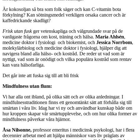
Är kokosoljan så bra som folk säger och kan C-vitamin bota
förkylning? Kan sötningsmedel verkligen orsaka cancer och är
kaffedrickande skadligt?
Frisk utan fusk
ger vetenskapliga och välgrundade svar på de
vanligaste frågorna om kost, träning och hälsa.
Maria Ahlsén
,
medicine doktor i fysiologi och biokemist, och
Jessica Norrbom
,
molekylärbiolog och medicine doktor i fysiologi, hjälper dig att
navigera bland alla hälso- och kostråd. De reder ut vad som är
nyttigt, vad som är onödigt och vilka populära kostråd som rentav
kan vara hälsofarliga.
Det går inte att fuska sig till att bli frisk
Mindfulness utan flum:
Vi har alla ont ibland, på olika sätt och av olika anledningar. I
mindfulnesstraditionen finns ett genomtänkt sätt att förhålla sig till
smärtan i våra liv. Idag har vi ny och användbar kunskap både om
hur kroppen skapar vår smärtupplevelse, och om hur olika former av
mindfulness påverkar våra hjärnor.
Åsa Nilsonne,
professor emeritus i medicinsk psykologi, har i flera
decennier arbetat med att hjälpa människor vars liv präglats av