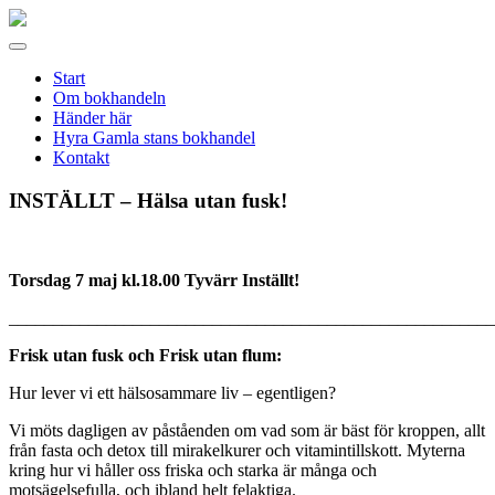
Gamla
stans
Meny
bokhandel
Start
Om bokhandeln
Händer här
Hyra Gamla stans bokhandel
Kontakt
INSTÄLLT – Hälsa utan fusk!
Torsdag 7 maj kl.18.00 Tyvärr Inställt!
_______________________________________________________
Frisk utan fusk och Frisk utan flum:
Hur lever vi ett hälsosammare liv – egentligen?
Vi möts dagligen av påståenden om vad som är bäst för kroppen, allt
från fasta och detox till mirakelkurer och vitamintillskott. Myterna
kring hur vi håller oss friska och starka är många och
motsägelsefulla, och ibland helt felaktiga.