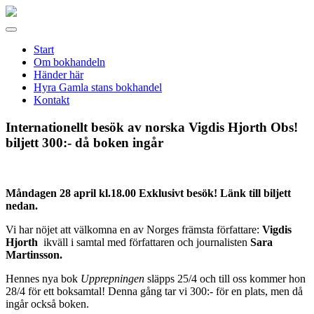
Gamla
stans
Meny
bokhandel
Start
Om bokhandeln
Händer här
Hyra Gamla stans bokhandel
Kontakt
Internationellt besök av norska Vigdis Hjorth Obs!
biljett 300:- då boken ingår
Måndagen 28 april kl.18.00 Exklusivt besök! Länk till biljett
nedan.
Vi har nöjet att välkomna en av Norges främsta författare:
Vigdis
Hjorth
ikväll i samtal med författaren och journalisten
Sara
Martinsson.
Hennes nya bok
Upprepningen
släpps 25/4 och till oss kommer hon
28/4 för ett boksamtal! Denna gång tar vi 300:- för en plats, men då
ingår också boken.