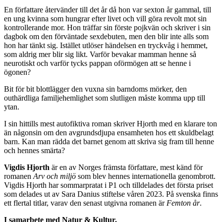
En författare återvänder till det år då hon var sexton år gammal, till
en ung kvinna som hungrar efter livet och vill göra revolt mot sin
kontrollerande mor. Hon träffar sin förste pojkvän och skriver i sin
dagbok om den förväntade sexdebuten, men den blir inte alls som
hon har tänkt sig. Istället utlöser händelsen en tryckvåg i hemmet,
som aldrig mer blir sig likt. Varför bevakar mamman henne så
neurotiskt och varför tycks pappan oförmögen att se henne i
ögonen?
Bit för bit blottlägger den vuxna sin barndoms mörker, den
outhärdliga familjehemlighet som slutligen måste komma upp till
ytan.
I sin hittills mest autofiktiva roman skriver Hjorth med en klarare ton
än någonsin om den avgrundsdjupa ensamheten hos ett skuldbelagt
barn. Kan man rädda det barnet genom att skriva sig fram till henne
och hennes smärta?
Vigdis Hjorth
är en av Norges främsta författare, mest känd för
romanen
Arv och miljö
som blev hennes internationella genombrott.
Vigdis Hjorth har sommarpratat i P1 och tilldelades det första priset
som delades ut av Sara Danius stiftelse våren 2023. På svenska finns
ett flertal titlar, varav den senast utgivna romanen är
Femton år
.
I samarbete med Natur & Kultur.