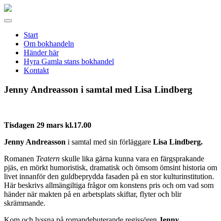
Gamla
stans
Meny
bokhandel
Start
Om bokhandeln
Händer här
Hyra Gamla stans bokhandel
Kontakt
Jenny Andreasson i samtal med Lisa Lindberg
Tisdagen 29 mars kl.17.00
Jenny Andreasson
i samtal med sin förläggare
Lisa Lindberg.
Romanen
Teatern
skulle lika gärna kunna vara en färgsprakande
pjäs, en mörkt humoristisk, dramatisk och ömsom ömsint historia om
livet innanför den guldbeprydda fasaden på en stor kulturinstitution.
Här beskrivs allmängiltiga frågor om konstens pris och om vad som
händer när makten på en arbetsplats skiftar, flyter och blir
skrämmande.
Kom och lyssna på romandebuterande regissören
Jenny