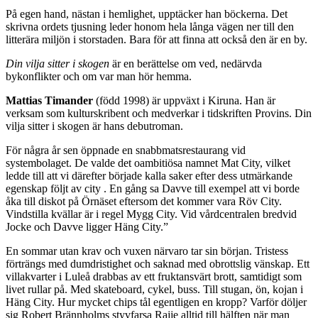
På egen hand, nästan i hemlighet, upptäcker han böckerna. Det
skrivna ordets tjusning leder honom hela långa vägen ner till den
litterära miljön i storstaden. Bara för att finna att också den är en by.
Din vilja sitter i skogen
är en berättelse om ved, nedärvda
bykonflikter och om var man hör hemma.
Mattias Timander
(född 1998) är uppväxt i Kiruna. Han är
verksam som kulturskribent och medverkar i tidskriften Provins. Din
vilja sitter i skogen är hans debutroman.
För några år sen öppnade en snabbmatsrestaurang vid
systembolaget. De valde det oambitiösa namnet Mat City, vilket
ledde till att vi därefter började kalla saker efter dess utmärkande
egenskap följt av city . En gång sa Davve till exempel att vi borde
åka till diskot på Örnäset eftersom det kommer vara Röv City.
Vindstilla kvällar är i regel Mygg City. Vid vårdcentralen bredvid
Jocke och Davve ligger Häng City.”
En sommar utan krav och vuxen närvaro tar sin början. Tristess
förträngs med dumdristighet och saknad med obrottslig vänskap. Ett
villakvarter i Luleå drabbas av ett fruktansvärt brott, samtidigt som
livet rullar på. Med skateboard, cykel, buss. Till stugan, ön, kojan i
Häng City. Hur mycket chips tål egentligen en kropp? Varför döljer
sig Robert Brännholms styvfarsa Rajje alltid till hälften när man