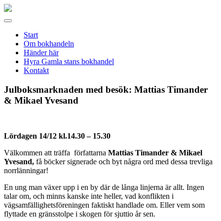
Gamla
stans
Meny
bokhandel
Start
Om bokhandeln
Händer här
Hyra Gamla stans bokhandel
Kontakt
Julboksmarknaden med besök: Mattias Timander
& Mikael Yvesand
Lördagen 14/12 kl.14.30 – 15.30
Välkommen att träffa författarna
Mattias Timander & Mikael
Yvesand,
få böcker signerade och byt några ord med dessa trevliga
norrlänningar!
En ung man växer upp i en by där de långa linjerna är allt. Ingen
talar om, och minns kanske inte heller, vad konflikten i
vägsamfällighetsföreningen faktiskt handlade om. Eller vem som
flyttade en gränsstolpe i skogen för sjuttio år sen.