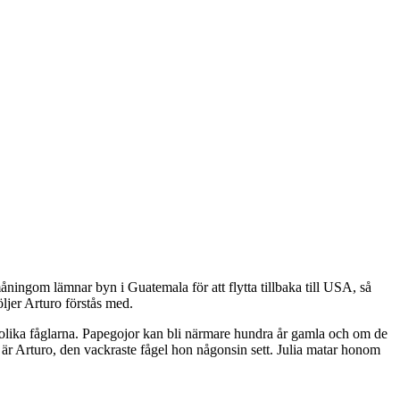
åningom lämnar byn i Guatemala för att flytta tillbaka till USA, så
öljer Arturo förstås med.
golika fåglarna. Papegojor kan bli närmare hundra år gamla och om de
. Det är Arturo, den vackraste fågel hon någonsin sett. Julia matar honom