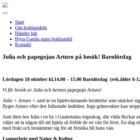
Gamla
stans
Meny
bokhandel
Start
Om bokhandeln
Händer här
Hyra Gamla stans bokhandel
Kontakt
Julia och papegojan Arturo på besök! Barnlördag
Lördagen 18 oktober kl.14.00 – 15.00 Barnlördag (rek.ålder 6-1
Vi får besök av Julia och hennes papegoja Arturo!
J
ulia + Arturo = sant
är en hjärtevärmande berättelse som sträcker sig
flyger Arturo efter den fullastade lastbilen. Inga gränsvakter kan stoppa
Som liten bor Julia i en by i Guatemalas regnskog, där vilda flockar
väljer att ta någon till sitt hjärta så förblir de en vän för livet. En da
med frukt och bestämmer sig för att försöka bli hans vän.
I samarbete med Natur & Kultur