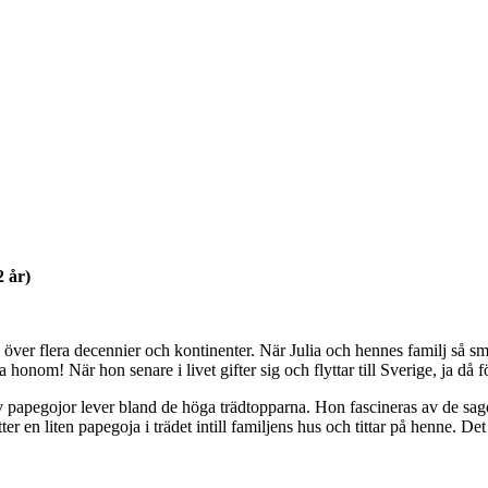
2 år)
 över flera decennier och kontinenter. När Julia och hennes familj så sm
 honom! När hon senare i livet gifter sig och flyttar till Sverige, ja då f
 av papegojor lever bland de höga trädtopparna. Hon fascineras av de sa
g sitter en liten papegoja i trädet intill familjens hus och tittar på henne