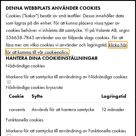
DENNA WEBBPLATS ANVÄNDER COOKIES
Cookies ("kakor") består av små textfiler. Dessa innehåller data
som lagras på din enhet. För att kunna placera vissa typer av
cookies behöver vi inhämta ditt samtycke. Vi på Volante AB, orgnr.
556658-7845 använder oss av följande slags cookies. För att
läsa mer om vilka cookies vi använder och lagringstid,
klicka här
för att komma till vår cookiepolicy.
HANTERA DINA COOKIEINSTÄLLNINGAR
Nödvändiga cookies
KARIN HENRIKSSON BERÄTTAR OM
Markera för att samtycka till användning av Nödvändiga cookies
USA:S ALLA PRESIDENTER
Nödvändiga cookies kryssruta
Cookie
Syfte
Lagringstid
consents
Används för att hantera samtycke
12 månader
Karin Henriksson
är bosatt i Washington D.C. sedan tre
decennier tillbaka och rapporterar i Svenska Dagbladet,
Funktionella cookies
Amerikaanalys, Utrikesmagasinet och flera andra medier. Hon
Markera för att samtycka till användning av Funktionella cookies
har tidigare gett ut en rad böcker om USA och dess politiska