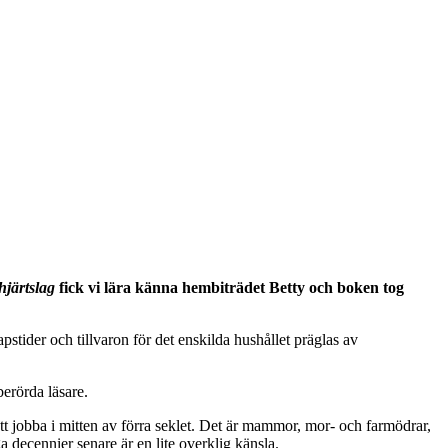
hjärtslag
fick vi lära känna hembiträdet Betty och boken tog
stider och tillvaron för det enskilda hushållet präglas av
erörda läsare.
att jobba i mitten av förra seklet. Det är mammor, mor- och farmödrar,
ga decennier senare är en lite overklig känsla.