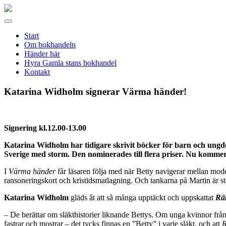
Gamla
stans
Meny
bokhandel
Start
Om bokhandeln
Händer här
Hyra Gamla stans bokhandel
Kontakt
Katarina Widholm signerar Värma händer!
Signering kl.12.00-13.00
Katarina Widholm har tidigare skrivit böcker för barn och un
Sverige med storm. Den nominerades till flera priser. Nu kommer 
I
Värma händer
får läsaren följa med när Betty navigerar mellan moder
ransoneringskort och kristidsmatlagning. Och tankarna på Martin är s
Katarina Widholm
gläds åt att så många upptäckt och uppskattat
Räk
– De berättar om släkthistorier liknande Bettys. Om unga kvinnor från 
fastrar och mostrar – det tycks finnas en ”Betty” i varje släkt, och att
R