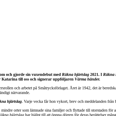
gdom och gjorde sin vuxendebut med
Räkna hjärtslag
2021. I
Räkna 
Katarina till oss och signerar uppföljaren
Värma händer.
srollen och arbetet på Småtrycksförlaget. Året är 1942, det är beredskap
tändigt närvarande.
na hjärtslag
. Varje vecka får hon vykort, brev och meddelanden från b
mindre orter som lämnade sina familjer och flyttade till storstaden för 
äkna hjärtslag
har hjälpt till att öppna dörren för deras berättelser mån