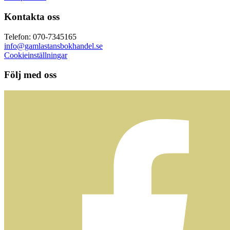
Kontakta oss
Telefon: 070-7345165
info@gamlastansbokhandel.se
Cookieinställningar
Följ med oss