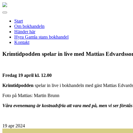
Gamla
stans
Meny
bokhandel
Start
Om bokhandeln
Händer här
Hyra Gamla stans bokhandel
Kontakt
Krimtidpodden spelar in live med Mattias Edvardsso
Fredag 19 april kl. 12.00
Krimtidpodden
spelar in live i bokhandeln med gäst Mattias Edvard
Foto på Mattias: Martin Brunn
Våra evenemang är kostnadsfria att vara med på, men vi ser förstås 
19
apr 2024