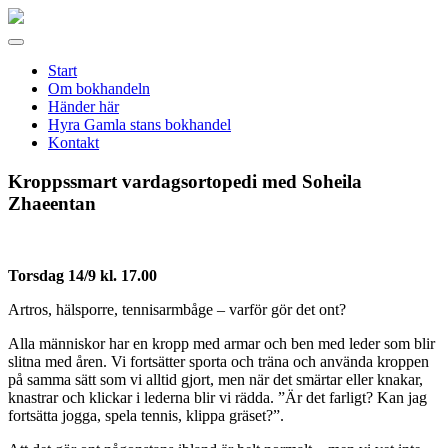
Gamla
stans
Meny
bokhandel
Start
Om bokhandeln
Händer här
Hyra Gamla stans bokhandel
Kontakt
Kroppssmart vardagsortopedi med Soheila
Zhaeentan
Torsdag 14/9 kl. 17.00
Artros, hälsporre, tennisarmbåge – varför gör det ont?
Alla människor har en kropp med armar och ben med leder som blir
slitna med åren. Vi fortsätter sporta och träna och använda kroppen
på samma sätt som vi alltid gjort, men när det smärtar eller knakar,
knastrar och klickar i lederna blir vi rädda. ”Är det farligt? Kan jag
fortsätta jogga, spela tennis, klippa gräset?”.