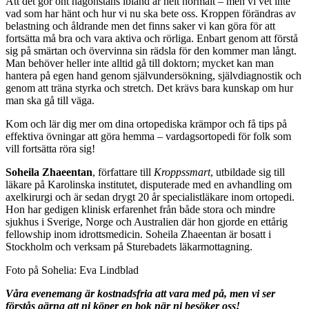
Att det gör ont någonstans ibland är helt normalt – men vi vet inte
vad som har hänt och hur vi nu ska bete oss. Kroppen förändras av
belastning och åldrande men det finns saker vi kan göra för att
fortsätta må bra och vara aktiva och rörliga. Enbart genom att förstå
sig på smärtan och övervinna sin rädsla för den kommer man långt.
Man behöver heller inte alltid gå till doktorn; mycket kan man
hantera på egen hand genom självundersökning, självdiagnostik och
genom att träna styrka och stretch. Det krävs bara kunskap om hur
man ska gå till väga.
Kom och lär dig mer om dina ortopediska krämpor och få tips på
effektiva övningar att göra hemma – vardagsortopedi för folk som
vill fortsätta röra sig!
Soheila Zhaeentan
, författare till
Kroppssmart
, utbildade sig till
läkare på Karolinska institutet, disputerade med en avhandling om
axelkirurgi och är sedan drygt 20 år specialistläkare inom ortopedi.
Hon har gedigen klinisk erfarenhet från både stora och mindre
sjukhus i Sverige, Norge och Australien där hon gjorde en ettårig
fellowship inom idrottsmedicin. Soheila Zhaeentan är bosatt i
Stockholm och verksam på Sturebadets läkarmottagning.
Foto på Sohelia: Eva Lindblad
Våra evenemang är kostnadsfria att vara med på, men vi ser
förstås gärna att ni köper en bok när ni besöker oss!