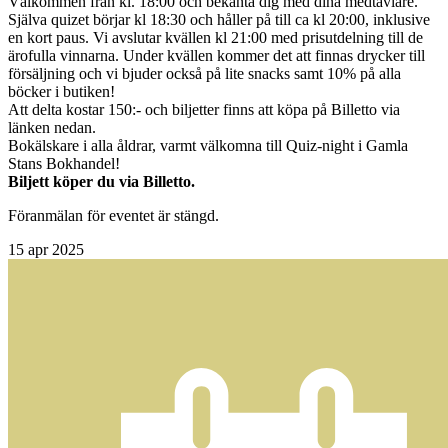
Välkommen från kl. 18:00 och bekanta dig med dina medtävlare.
Själva quizet börjar kl 18:30 och håller på till ca kl 20:00, inklusive
en kort paus. Vi avslutar kvällen kl 21:00 med prisutdelning till de
ärofulla vinnarna. Under kvällen kommer det att finnas drycker till
försäljning och vi bjuder också på lite snacks samt 10% på alla
böcker i butiken!
Att delta kostar 150:- och biljetter finns att köpa på Billetto via
länken nedan.
Bokälskare i alla åldrar, varmt välkomna till Quiz-night i Gamla
Stans Bokhandel!
Biljett köper du via Billetto.
Föranmälan för eventet är stängd.
15
apr 2025