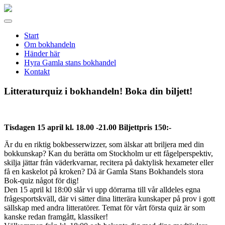
Gamla
stans
Meny
bokhandel
Start
Om bokhandeln
Händer här
Hyra Gamla stans bokhandel
Kontakt
Litteraturquiz i bokhandeln! Boka din biljett!
Tisdagen 15 april kl. 18.00 -21.00 Biljettpris 150:-
Är du en riktig bokbesserwizzer, som älskar att briljera med din
bokkunskap? Kan du berätta om Stockholm ur ett fågelperspektiv,
skilja jättar från väderkvarnar, recitera på daktylisk hexameter eller
få en kaskelot på kroken? Då är Gamla Stans Bokhandels stora
Bok-quiz något för dig!
Den 15 april kl 18:00 slår vi upp dörrarna till vår alldeles egna
frågesportskväll, där vi sätter dina litterära kunskaper på prov i gott
sällskap med andra litteratörer. Temat för vårt första quiz är som
kanske redan framgått, klassiker!