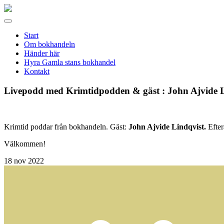
Gamla
stans
Meny
bokhandel
Start
Om bokhandeln
Händer här
Hyra Gamla stans bokhandel
Kontakt
Livepodd med Krimtidpodden & gäst : John Ajvide L
Krimtid poddar från bokhandeln. Gäst:
John Ajvide Lindqvist.
Efter
Välkommen!
18
nov 2022