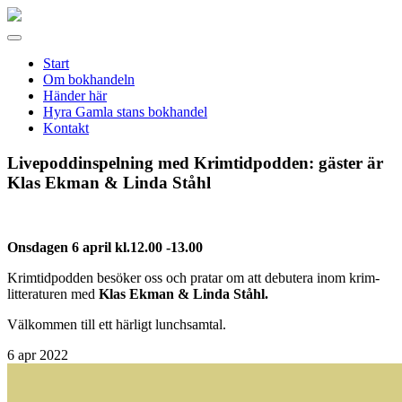
Gamla
stans
Meny
bokhandel
Start
Om bokhandeln
Händer här
Hyra Gamla stans bokhandel
Kontakt
Livepoddinspelning med Krimtidpodden: gäster är
Klas Ekman & Linda Ståhl
Onsdagen 6 april kl.12.00 -13.00
Krimtidpodden besöker oss och pratar om att debutera inom krim-
litteraturen med
Klas Ekman & Linda Ståhl.
Välkommen till ett härligt lunchsamtal.
6
apr 2022