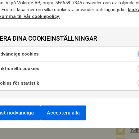
 kl.12.00
e. Vi på Volante AB, orgnr. 556658-7845 använder oss av följande s
 För att läsa mer om vilka cookies vi använder och lagringstid,
klick
r klockan 12 kommer
Svenska
 komma till vår cookiepolicy.
esenterad av
Åsa Larsson, Lotta
Olsson,
in Alfredsson)
att presentera 2025 års
N
mla stans bokhandel.
ERA DINA COOKIEINSTÄLLNINGAR
ts bästa svenska kriminalroman, Årets bästa
rets bästa debut
samt barn- och ungdomspriset
dvändiga cookies
era
nen på plats. (Det går även att följa den live på
ktionella cookies
instagramkonto @
svenskadeckarakademin.)
era
ycka
iken!
kies för statistik
ndning
era
ycka
ändiga
ndning
ies
DELA EV
ycka
ast nödvändiga
Acceptera alla
ionella
ndning
Fac
ies
ies
Twit