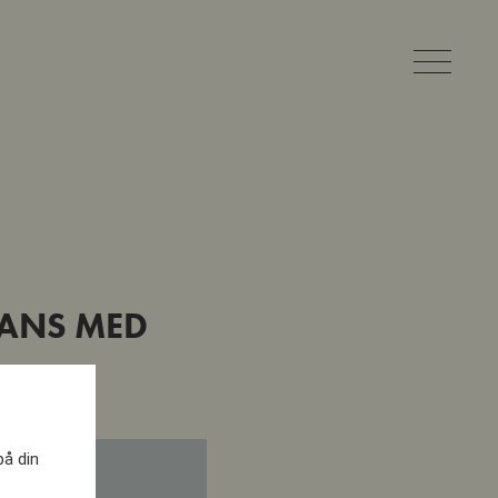
MANS MED
på din