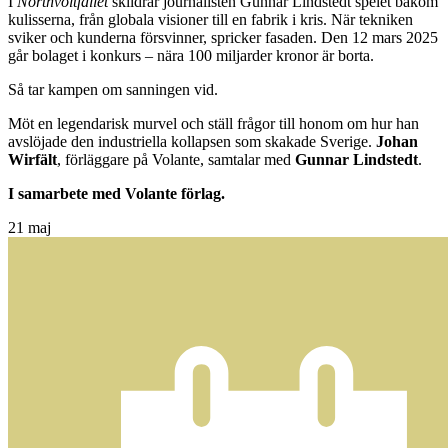
​I
Northvoltfallet
skildrar journalisten Gunnar Lindstedt spelet bakom
kulisserna, från globala visioner till en fabrik i kris. När tekniken
sviker och kunderna försvinner, spricker fasaden. Den 12 mars 2025
går bolaget i konkurs – nära 100 miljarder kronor är borta.
​Så tar kampen om sanningen vid.
​​Möt en legendarisk murvel och ställ frågor till honom om hur han
avslöjade den industriella kollapsen som skakade Sverige.
Johan
Wirfält
, förläggare på Volante, samtalar med
Gunnar Lindstedt
.
I samarbete med Volante förlag.
21
maj