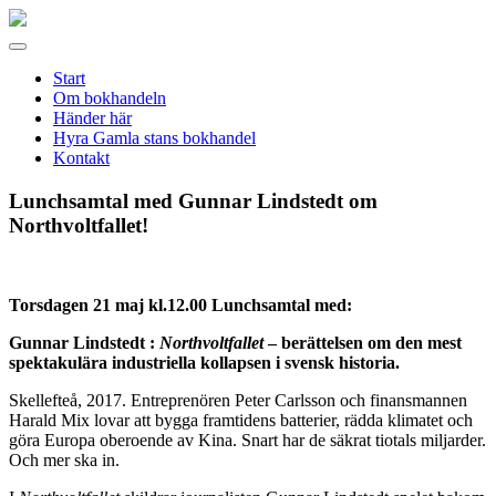
Gamla
stans
Meny
bokhandel
Start
Om bokhandeln
Händer här
Hyra Gamla stans bokhandel
Kontakt
Lunchsamtal med Gunnar Lindstedt om
Northvoltfallet!
Torsdagen 21 maj kl.12.00 Lunchsamtal med:
Gunnar Lindstedt :
Northvoltfallet
–
berättelsen om den mest
spektakulära industriella kollapsen i svensk historia.
​Skellefteå, 2017. Entreprenören Peter Carlsson och finansmannen
Harald Mix lovar att bygga framtidens batterier, rädda klimatet och
göra Europa oberoende av Kina. Snart har de säkrat tiotals miljarder.
Och mer ska in.