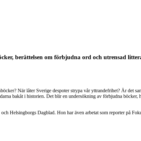
er, berättelsen om förbjudna ord och utrensad litter
nböcker? När låter Sverige despoter strypa vår yttrandefrihet? Är det sa
arna bakåt i historien. Det blir en undersökning av förbjudna böcker, ha
an och Helsingborgs Dagblad. Hon har även arbetat som reporter på Foku