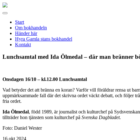
Gamla
stans
Meny
bokhandel
Start
Om bokhandeln
Händer här
Hyra Gamla stans bokhandel
Kontakt
Lunchsamtal med Ida Ölmedal – där man bränner böck
Onsdagen 16/10 – kl.12.00 Lunchsamtal
Vad betyder det att bränna en koran? Varför vill föräldrar rensa ut bar
uppmärksammade fall där det skrivna ordet väckt debatt, och följer tråd
fria ordet.
Ida Ölmedal
, född 1989, är journalist och kulturchef på Sydsvensk
tillträder hon tjänsten som kulturchef på
Svenska Dagbladet.
Foto: Daniel Wester
16
okt 2024