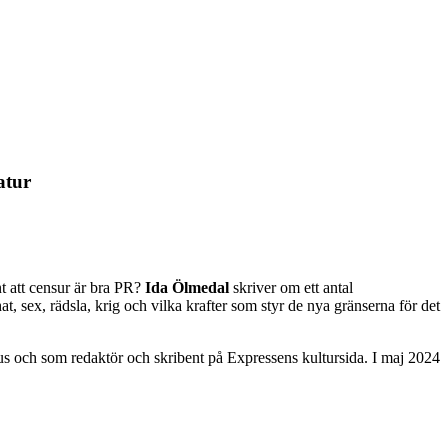
atur
nt att censur är bra PR?
Ida Ölmedal
skriver om ett antal
t, sex, rädsla, krig och vilka krafter som styr de nya gränserna för det
s och som redaktör och skribent på Expressens kultursida. I maj 2024