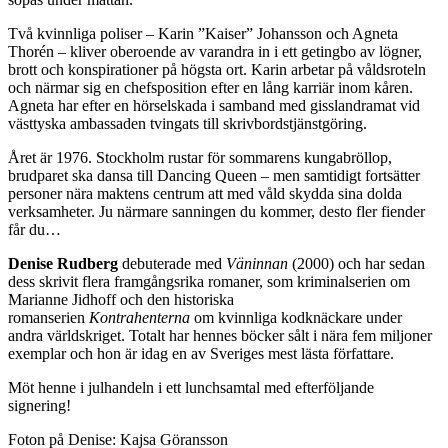
Två kvinnliga poliser – Karin ”Kaiser” Johansson och Agneta
Thorén – kliver oberoende av varandra in i ett getingbo av lögner,
brott och konspirationer på högsta ort. Karin arbetar på våldsroteln
och närmar sig en chefsposition efter en lång karriär inom kåren.
Agneta har efter en hörselskada i samband med gisslandramat vid
västtyska ambassaden tvingats till skrivbordstjänstgöring.
Året är 1976. Stockholm rustar för sommarens kungabröllop,
brudparet ska dansa till Dancing Queen – men samtidigt fortsätter
personer nära maktens centrum att med våld skydda sina dolda
verksamheter. Ju närmare sanningen du kommer, desto fler fiender
får du…
Denise Rudberg
debuterade med
Väninnan
(2000) och har sedan
dess skrivit flera framgångsrika romaner, som kriminalserien om
Marianne Jidhoff och den historiska
romanserien
Kontrahenterna
om kvinnliga kodknäckare under
andra världskriget. Totalt har hennes böcker sålt i nära fem miljoner
exemplar och hon är idag en av Sveriges mest lästa författare.
Möt henne i julhandeln i ett lunchsamtal med efterföljande
signering!
Foton på Denise: Kajsa Göransson