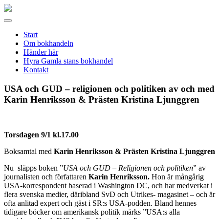
Gamla
stans
Meny
bokhandel
Start
Om bokhandeln
Händer här
Hyra Gamla stans bokhandel
Kontakt
USA och GUD – religionen och politiken av och med
Karin Henriksson & Prästen Kristina Ljunggren
Torsdagen 9/1 kl.17.00
Boksamtal med
Karin Henriksson & Prästen Kristina Ljunggren
Nu släpps boken ”
USA och GUD – Religionen och politiken
” av
journalisten och författaren
Karin Henriksson.
Hon är mångårig
USA-korrespondent baserad i Washington DC, och har medverkat i
flera svenska medier, däribland SvD och Utrikes- magasinet – och är
ofta anlitad expert och gäst i SR:s USA-podden. Bland hennes
tidigare böcker om amerikansk politik märks ”USA:s alla