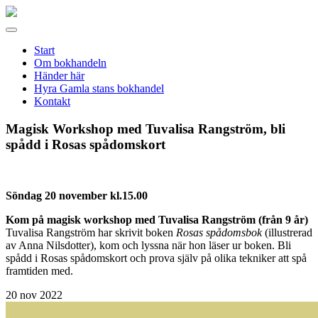
Gamla
stans
Meny
bokhandel
Start
Om bokhandeln
Händer här
Hyra Gamla stans bokhandel
Kontakt
Magisk Workshop med Tuvalisa Rangström, bli
spådd i Rosas spådomskort
Söndag 20 november kl.15.00
Kom på magisk workshop med Tuvalisa Rangström (från 9 år)
Tuvalisa Rangström har skrivit boken
Rosas spådomsbok
(illustrerad
av Anna Nilsdotter), kom och lyssna när hon läser ur boken. Bli
spådd i Rosas spådomskort och prova själv på olika tekniker att spå
framtiden med.
20
nov 2022