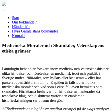
Gamla
stans
Meny
bokhandel
Start
Om bokhandeln
Händer här
Hyra Gamla stans bokhandel
Kontakt
Medicinska Moraler och Skandaler, Vetenskapens
etiska gränser
I antologin behandlar forskare inom medicin- och vetenskapshistoria
olika händelser och företeelser ur medicinsk teori och praktik i
Sverige under 1900-talet, som hyllats eller kritiserats – eller har
passerat obemärkt fram till nu. Kapitlen är fallstudier i olika
medicinska moraler och vad som i vissa fall även betraktats som
skandaler. Författarna beskriver hur händelserna hanterades då
respektive idag, och diskuterar varför den etablerade
historieskrivningen ser ut som den gör.
”Föreliggande antologi är ett utmärkt exempel på de slags analyser