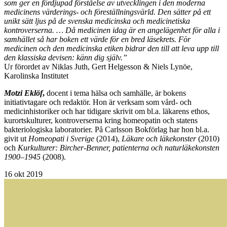
som ger en fördjupad förståelse av utvecklingen i den moderna
medicinens värderings- och föreställningsvärld. Den sätter på ett
unikt sätt ljus på de svenska medicinska och medicinetiska
kontroverserna. … Då medicinen idag är en angelägenhet för alla i
samhället så har boken ett värde för en bred läsekrets. För
medicinen och den medicinska etiken bidrar den till att leva upp till
den klassiska devisen: känn dig själv.”
Ur förordet av Niklas Juth, Gert Helgesson & Niels Lynöe,
Karolinska Institutet
Motzi Eklöf
,
docent i tema hälsa och samhälle, är bokens
initiativtagare och redaktör. Hon är verksam som vård- och
medicinhistoriker och har tidigare skrivit om bl.a. läkarens ethos,
kurortskulturer, kontroverserna kring homeopatin och statens
bakteriologiska laboratorier. På Carlsson Bokförlag har hon bl.a.
givit ut
Homeopati i Sverige
(2014),
Läkare och läkekonster
(2010)
och
Kurkulturer: Bircher-Benner, patienterna och naturläkekonsten
1900–1945
(2008).
16
okt 2019