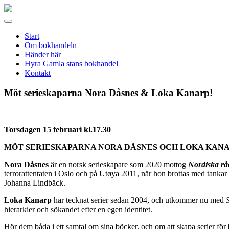
Gamla
stans
Meny
bokhandel
Start
Om bokhandeln
Händer här
Hyra Gamla stans bokhandel
Kontakt
Möt serieskaparna Nora Dåsnes & Loka Kanarp!
Torsdagen 15 februari kl.17.30
MÖT SERIESKAPARNA NORA DÅSNES OCH LOKA
KANA
Nora Dåsnes
är en norsk serieskapare som 2020 mottog
Nordiska råd
terrorattentaten i Oslo och på Utøya 2011, när hon brottas med tank
Johanna Lindbäck.
Loka Kanarp
har tecknat serier sedan 2004, och utkommer nu med
hierarkier och sökandet efter en egen identitet.
Hör dem båda i ett samtal om sina böcker, och om att skapa serier fö