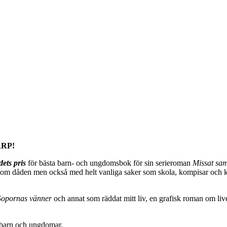
RP!
ets pris
för bästa barn- och ungdomsbok för sin serieroman
Missat sam
ar om dåden men också med helt vanliga saker som skola, kompisar och 
Sopornas vänner
och annat som räddat mitt liv, en grafisk roman om liv
r barn och ungdomar.