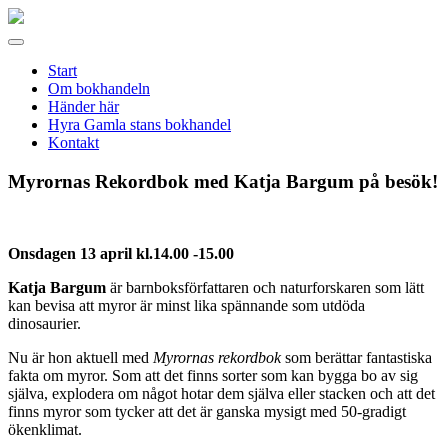
Gamla
stans
Meny
bokhandel
Start
Om bokhandeln
Händer här
Hyra Gamla stans bokhandel
Kontakt
Myrornas Rekordbok med Katja Bargum på besök!
Onsdagen 13 april kl.14.00 -15.00
Katja Bargum
är barnboksförfattaren och naturforskaren som lätt
kan bevisa att myror är minst lika spännande som utdöda
dinosaurier.
Nu är hon aktuell med
Myrornas rekordbok
som berättar fantastiska
fakta om myror. Som att det finns sorter som kan bygga bo av sig
själva, explodera om något hotar dem själva eller stacken och att det
finns myror som tycker att det är ganska mysigt med 50-gradigt
ökenklimat.