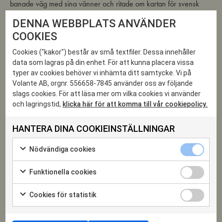
banade väg med sina vänner och ritade om kartan för svensk
kultur – för alltid.
DENNA WEBBPLATS ANVÄNDER
COOKIES
I samarbete med Volante förlag.
Cookies ("kakor") består av små textfiler. Dessa innehåller
data som lagras på din enhet. För att kunna placera vissa
typer av cookies behöver vi inhämta ditt samtycke. Vi på
13
Volante AB, orgnr. 556658-7845 använder oss av följande
slags cookies. För att läsa mer om vilka cookies vi använder
och lagringstid,
klicka här för att komma till vår cookiepolicy.
MAJ 2025
HANTERA DINA COOKIEINSTÄLLNINGAR
Nödvändiga
Nödvändiga cookies
cookies
Markera
kryssruta
för
Funktionella
Funktionella cookies
att
cookies
Markera
samtycka
kryssruta
för
till
Cookies
DELA EVENTET
Cookies för statistik
att
användning
för
Markera
samtycka
av
statistik
för
till
Nödvändiga
Facebook
kryssruta
att
användning
cookies