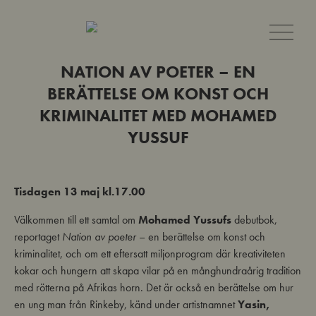
NATION AV POETER – EN
BERÄTTELSE OM KONST OCH
KRIMINALITET MED MOHAMED
YUSSUF
Tisdagen 13 maj kl.17.00
Välkommen till ett samtal om
Mohamed Yussufs
debutbok,
reportaget
Nation av poeter
– en berättelse om konst och
kriminalitet, och om ett eftersatt miljonprogram där kreativiteten
kokar och hungern att skapa vilar på en månghundraårig tradition
med rötterna på Afrikas horn. Det är också en berättelse om hur
en ung man från Rinkeby, känd under artistnamnet
Yasin,