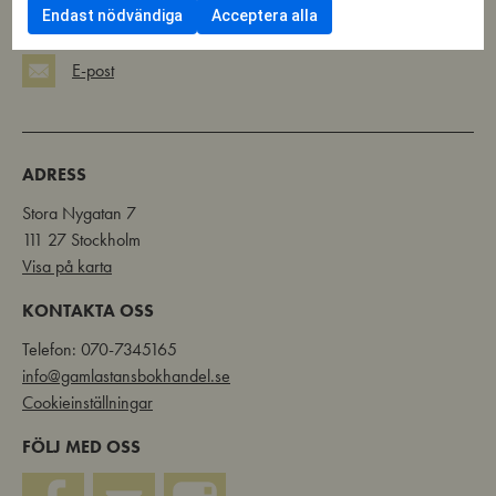
samtycka
av
Endast nödvändiga
Acceptera alla
Twitter
till
Funktionella
användning
cookies
av
E-post
Cookies
för
statistik
ADRESS
Stora Nygatan 7
111 27 Stockholm
Visa på karta
KONTAKTA OSS
Telefon: 070-7345165
info@gamlastansbokhandel.se
Cookieinställningar
FÖLJ MED OSS