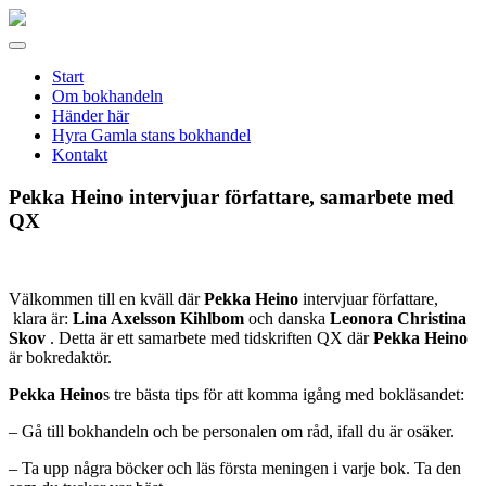
Gamla
stans
Meny
bokhandel
Start
Om bokhandeln
Händer här
Hyra Gamla stans bokhandel
Kontakt
Pekka Heino intervjuar författare, samarbete med
QX
Välkommen till en kväll där
Pekka Heino
intervjuar författare,
klara är:
Lina Axelsson Kihlbom
och danska
Leonora Christina
Skov
. Detta är ett samarbete med tidskriften QX där
Pekka Heino
är bokredaktör.
Pekka Heino
s tre bästa tips för att komma igång med bokläsandet:
– Gå till bokhandeln och be personalen om råd, ifall du är osäker.
– Ta upp några böcker och läs första meningen i varje bok. Ta den