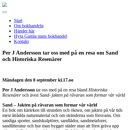
Gamla
stans
Meny
bokhandel
Start
Om bokhandeln
Händer här
Hyra Gamla stans bokhandel
Kontakt
Per J Andersson tar oss med på en resa om Sand
och Historiska Resenärer
Måndagen den 8 september kl.17.oo
Per J Andersson
tar oss med på en resa bland
Historiska
Resenärer
och även
Sand- jakten på råvaran som formar vår värld
Sand – Jakten på råvaran som formar vår värld
En bok om kärleken till stranden och öknen, om jakten på vår tids
mest åtrådda naturmaterial och om stränderna som försvann. Om
sandiga sporter, sandskulptörer, sandlådor, sandmetaforer,
sandlitteratur och hur man bygger städer utan att först gräva upp