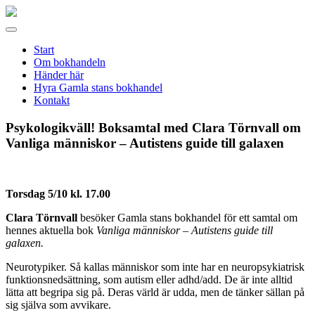
Gamla
stans
Meny
bokhandel
Start
Om bokhandeln
Händer här
Hyra Gamla stans bokhandel
Kontakt
Psykologikväll! Boksamtal med Clara Törnvall om
Vanliga människor – Autistens guide till galaxen
Torsdag 5/10 kl. 17.00
Clara
Törnvall
besöker Gamla stans bokhandel för ett samtal om
hennes aktuella bok
Vanliga människor – Autistens guide till
galaxen.
Neurotypiker. Så kallas människor som inte har en neuropsykiatrisk
funktionsnedsättning, som autism eller adhd/add. De är inte alltid
lätta att begripa sig på. Deras värld är udda, men de tänker sällan på
sig själva som avvikare.