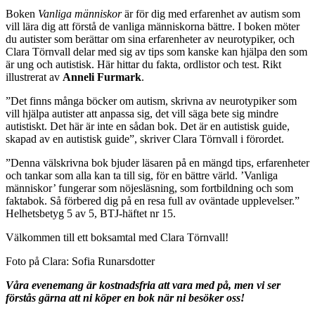
Boken
Vanliga människor
är för dig med erfarenhet av autism som
vill lära dig att förstå de vanliga människorna bättre. I boken möter
du autister som berättar om sina erfarenheter av neurotypiker, och
Clara
Törnvall
delar med sig av tips som kanske kan hjälpa den som
är ung och autistisk. Här hittar du fakta, ordlistor och test. Rikt
illustrerat av
Anneli Furmark
.
”Det finns många böcker om autism, skrivna av neurotypiker som
vill hjälpa autister att anpassa sig, det vill säga bete sig mindre
autistiskt. Det här är inte en sådan bok. Det är en autistisk guide,
skapad av en autistisk guide”, skriver
Clara
Törnvall
i förordet.
”Denna välskrivna bok bjuder läsaren på en mängd tips, erfarenheter
och tankar som alla kan ta till sig, för en bättre värld. ’Vanliga
människor’ fungerar som nöjesläsning, som fortbildning och som
faktabok. Så förbered dig på en resa full av oväntade upplevelser.”
Helhetsbetyg 5 av 5, BTJ-häftet nr 15.
Välkommen till ett boksamtal med
Clara
Törnvall
!
Foto på Clara: Sofia Runarsdotter
Våra evenemang är kostnadsfria att vara med på, men vi ser
förstås gärna att ni köper en bok när ni besöker oss!