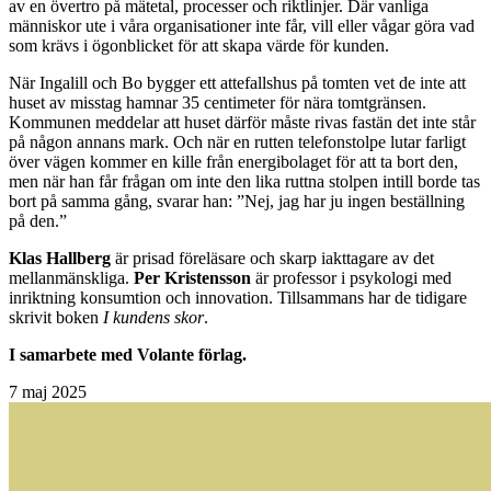
av en övertro på mätetal, processer och riktlinjer. Där vanliga
människor ute i våra organisationer inte får, vill eller vågar göra vad
som krävs i ögonblicket för att skapa värde för kunden.
När Ingalill och Bo bygger ett attefallshus på tomten vet de inte att
huset av misstag hamnar 35 centimeter för nära tomtgränsen.
Kommunen meddelar att huset därför måste rivas fastän det inte står
på någon annans mark. Och när en rutten telefonstolpe lutar farligt
över vägen kommer en kille från energibolaget för att ta bort den,
men när han får frågan om inte den lika ruttna stolpen intill borde tas
bort på samma gång, svarar han: ”Nej, jag har ju ingen beställning
på den.”
Klas Hallberg
är prisad föreläsare och skarp iakttagare av det
mellanmänskliga.
Per Kristensson
är professor i psykologi med
inriktning konsumtion och innovation. Tillsammans har de tidigare
skrivit boken
I kundens skor
.
I samarbete med Volante förlag.
7
maj 2025