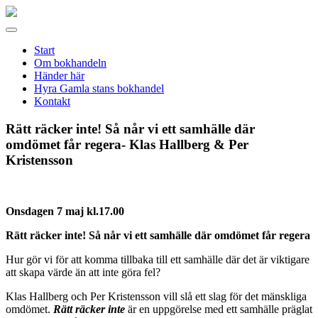
Gamla
stans
Meny
bokhandel
Start
Om bokhandeln
Händer här
Hyra Gamla stans bokhandel
Kontakt
Rätt räcker inte! Så når vi ett samhälle där
omdömet får regera- Klas Hallberg & Per
Kristensson
Onsdagen 7 maj kl.17.00
Rätt räcker inte! Så når vi ett samhälle där omdömet får regera
Hur gör vi för att komma tillbaka till ett samhälle där det är viktigare
att skapa värde än att inte göra fel?
Klas Hallberg och Per Kristensson vill slå ett slag för det mänskliga
omdömet.
Rätt räcker inte
är en upp­görelse med ett samhälle präglat